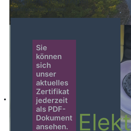
fachgerechten Entsorgung von
Elektroschrott widmet.
Sie
können
sich
unser
aktuelles
Zertifikat
jederzeit
als PDF-
Elek
Dokument
ansehen.