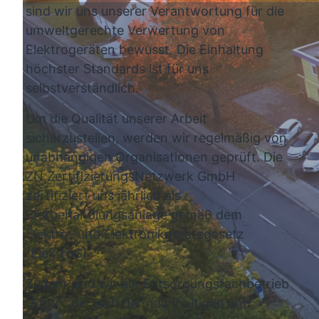
sind wir uns unserer Verantwortung für die
umweltgerechte Verwertung von
Elektrogeräten bewusst. Die Einhaltung
höchster Standards ist für uns
selbstverständlich.
Um die Qualität unserer Arbeit
sicherzustellen, werden wir regelmäßig von
unabhängigen Organisationen geprüft. Die
ZN ZertifizierungsNetzwerk GmbH
zertifiziert uns jährlich als
Erstbehandlungsanlage gemäß dem
Elektro- und Elektronikgerätegesetz
(ElektroG).
Zudem sind wir ein Entsorgungsfachbetrieb
(EfbV), der sich der nachhaltigen und